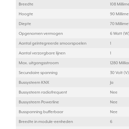
Breedte
108 Milli
Hoogte
90 Millim
Diepte
70 Millim
Opgenomen vermogen
6 Watt (W
Aantal geïntegreerde smoorspoelen
1
Aantal verzorgbare lijnen
1
Max. uitgangsstroom
1280 Mill
Secundaire spanning
30 Volt (V)
Bussysteem KNX
Ja
Bussysteem radiofrequent
Nee
Bussysteem Powerline
Nee
Busspanning bufferbaar
Nee
Breedte in module-eenheden
6