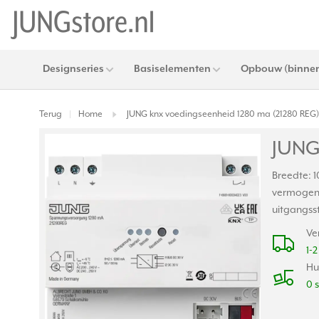
Designseries
Basiselementen
Opbouw (binnen
Terug
Home
JUNG knx voedingseenheid 1280 ma (21280 REG)
|
JUNG
Breedte: 
vermogen:
uitgangss
Ve
1-
Hu
0 