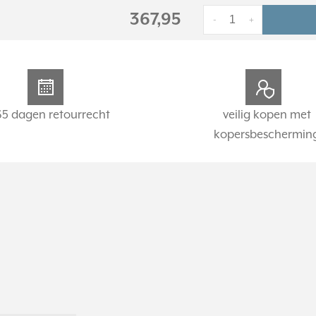
367,95
-
+
65 dagen retourrecht
veilig kopen met
kopersbeschermin