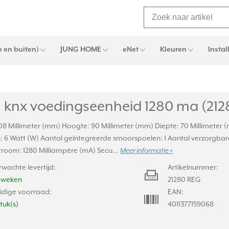
 en buiten)
JUNG HOME
eNet
Kleuren
Instal
 knx voedingseenheid 1280 ma (212
108 Millimeter (mm) Hoogte: 90 Millimeter (mm) Diepte: 70 Millimet
 6 Watt (W) Aantal geïntegreerde smoorspoelen: 1 Aantal verzorgbare 
troom: 1280 Milliampère (mA) Secu...
Meer informatie »
rwachte levertijd:
Artikelnummer:
2 weken
21280 REG
idige voorraad:
EAN:
stuk(s)
4011377159068