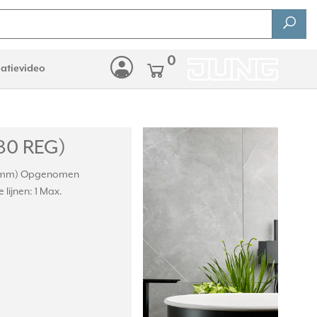
0
latievideo
80 REG)
er (mm) Opgenomen
lijnen: 1 Max.