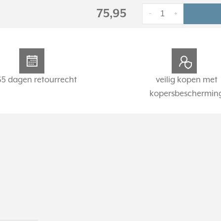
75,95
-
+
65 dagen retourrecht
veilig kopen met
kopersbeschermin