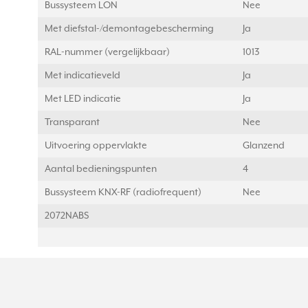
Bussysteem LON
Nee
Met diefstal-/demontagebescherming
Ja
RAL-nummer (vergelijkbaar)
1013
Met indicatieveld
Ja
Met LED indicatie
Ja
Transparant
Nee
Uitvoering oppervlakte
Glanzend
Aantal bedieningspunten
4
Bussysteem KNX-RF (radiofrequent)
Nee
2072NABS