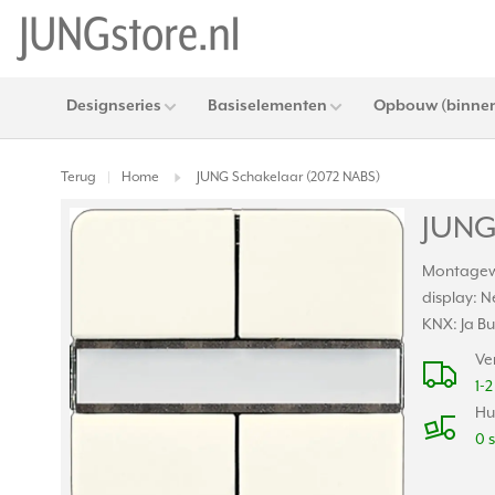
Designseries
Basiselementen
Opbouw (binnen
Terug
Home
JUNG Schakelaar (2072 NABS)
|
JUNG
Montagewi
display: 
KNX: Ja B
Ve
1-
Hu
0 