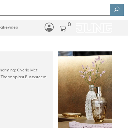
0
latievideo
cherming: Overig Met
t: Thermoplast Bussysteem