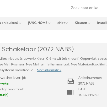
 en buiten)
JUNG HOME
eNet
Kleuren
Instal
 Schakelaar (2072 NABS)
jze: Inbouw (stucwerk) Kleur: Crèmewit (elektrowit) Oppervlaktebes
Nee Met IR-sensor: Nee Met ruimtethermostaat: Nee Materiaalkwalitei
ussysteem radiofreque...
Meer informatie »
rwachte levertijd:
Artikelnummer:
2 weken
2072 NABS
idige voorraad:
EAN:
stuk(s)
4011377442801