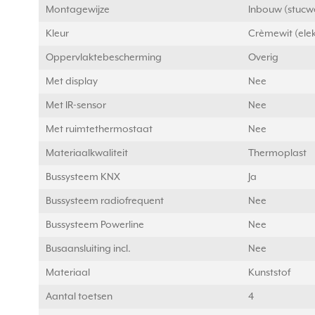
Montagewijze
Inbouw (stucw
Kleur
Crèmewit (elek
Oppervlaktebescherming
Overig
Met display
Nee
Met IR-sensor
Nee
Met ruimtethermostaat
Nee
Materiaalkwaliteit
Thermoplast
Bussysteem KNX
Ja
Bussysteem radiofrequent
Nee
Bussysteem Powerline
Nee
Busaansluiting incl.
Nee
Materiaal
Kunststof
Aantal toetsen
4