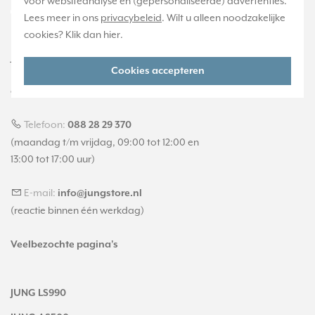
voor websiteanalyse en (gepersonaliseerde) advertenties.
Lees meer in ons
privacybeleid
. Wilt u alleen noodzakelijke
cookies? Klik dan
hier
.
JUNGstore.nl is onderdeel van e-Stores
Cookies accepteren
International B.V. en geen webwinkel of
onderdeel van Albrecht JUNG GMBH & CO. KG.
Telefoon:
088 28 29 370
(maandag t/m vrijdag, 09:00 tot 12:00 en
13:00 tot 17:00 uur)
E-mail:
info@jungstore.nl
(reactie binnen één werkdag)
Veelbezochte pagina's
JUNG LS990