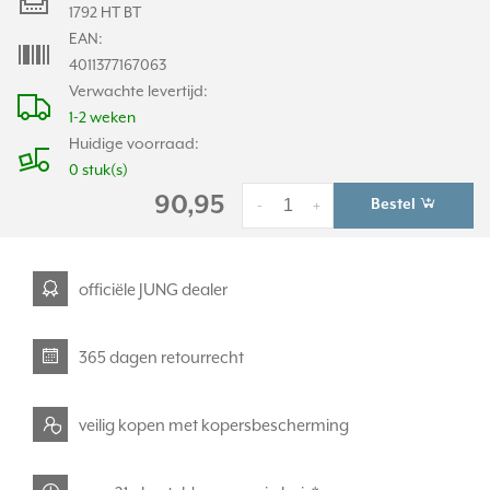
1792 HT BT
EAN:
4011377167063
Verwachte levertijd:
1-2 weken
Huidige voorraad:
0 stuk(s)
90,95
Bestel
-
+
officiële JUNG dealer
365 dagen retourrecht
veilig kopen met kopersbescherming