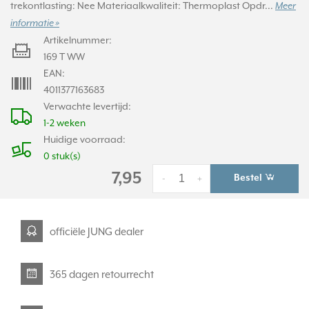
trekontlasting: Nee Materiaalkwaliteit: Thermoplast Opdr...
Meer
informatie »
Artikelnummer:
169 T WW
EAN:
4011377163683
Verwachte levertijd:
1-2 weken
Huidige voorraad:
0 stuk(s)
7,95
Bestel
-
+
officiële JUNG dealer
365 dagen retourrecht