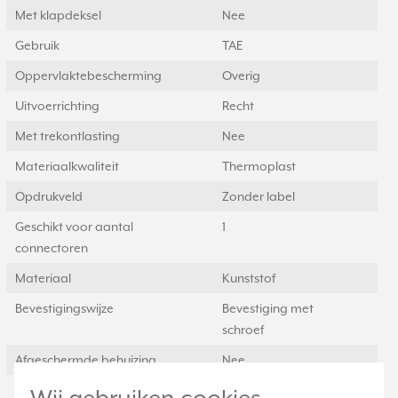
Met klapdeksel
Nee
Gebruik
TAE
Oppervlaktebescherming
Overig
Uitvoerrichting
Recht
Met trekontlasting
Nee
Materiaalkwaliteit
Thermoplast
Opdrukveld
Zonder label
Geschikt voor aantal
1
connectoren
Materiaal
Kunststof
Bevestigingswijze
Bevestiging met
schroef
Afgeschermde behuizing
Nee
Met verlichting
Nee