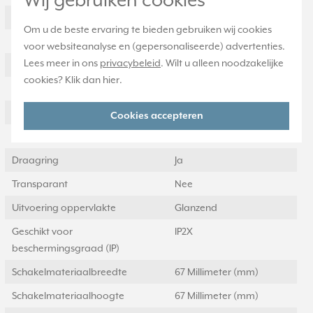
Wij gebruiken cookies
Kroonsteen
Nee
Om u de beste ervaring te bieden gebruiken wij cookies
RAL-nummer (vergelijkbaar)
9016
voor websiteanalyse en (gepersonaliseerde) advertenties.
Lees meer in ons
privacybeleid
. Wilt u alleen noodzakelijke
Met stofbescherming
Nee
cookies? Klik dan
hier
.
Met opdruk
Nee
Slagvastheid
IK00
Cookies accepteren
Incl. connectoren
Nee
Draagring
Ja
Transparant
Nee
Uitvoering oppervlakte
Glanzend
Geschikt voor
IP2X
beschermingsgraad (IP)
Schakelmateriaalbreedte
67 Millimeter (mm)
Schakelmateriaalhoogte
67 Millimeter (mm)