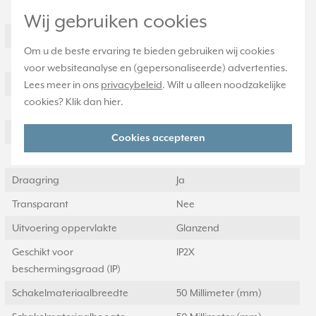
Met verlichting
Nee
Wij gebruiken cookies
Kroonsteen
Nee
Om u de beste ervaring te bieden gebruiken wij cookies
RAL-nummer (vergelijkbaar)
9016
voor websiteanalyse en (gepersonaliseerde) advertenties.
Met stofbescherming
Ja
Lees meer in ons
privacybeleid
. Wilt u alleen noodzakelijke
cookies? Klik dan
hier
.
Met opdruk
Nee
Slagvastheid
IK00
Cookies accepteren
Incl. connectoren
Nee
Draagring
Ja
Transparant
Nee
Uitvoering oppervlakte
Glanzend
Geschikt voor
IP2X
beschermingsgraad (IP)
Schakelmateriaalbreedte
50 Millimeter (mm)