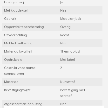
Halogeenvrij
Ja
Met klapdeksel
Nee
Gebruik
Modular-Jack
Oppervlaktebescherming
Overig
Uitvoerrichting
Recht
Met trekontlasting
Nee
Materiaalkwaliteit
Thermoplast
Opdrukveld
Met label
Geschikt voor aantal
2
connectoren
Materiaal
Kunststof
Bevestigingswijze
Bevestiging met
schroef
Afgeschermde behuizing
Nee