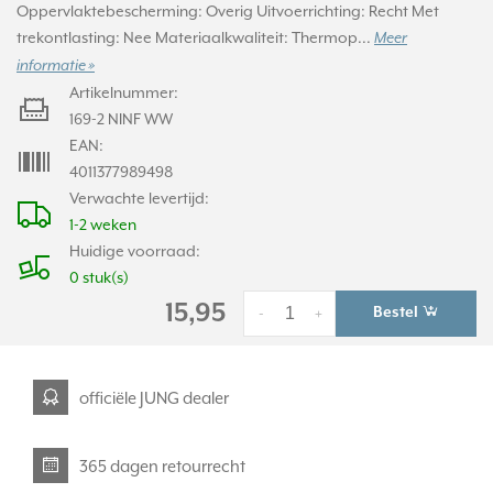
Oppervlaktebescherming: Overig Uitvoerrichting: Recht Met
trekontlasting: Nee Materiaalkwaliteit: Thermop...
Meer
informatie »
Artikelnummer:
169-2 NINF WW
EAN:
4011377989498
Verwachte levertijd:
1-2 weken
Huidige voorraad:
0 stuk(s)
15,95
Bestel
-
+
officiële JUNG dealer
365 dagen retourrecht