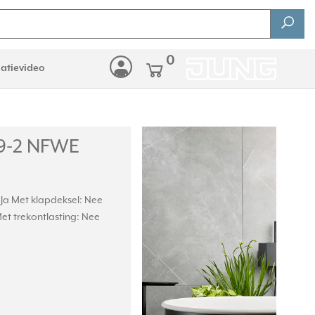
0
latievideo
69-2 NFWE
 Ja Met klapdeksel: Nee
et trekontlasting: Nee