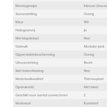
Montagewijze
Inbouw (stucw
Samenstelling
Overig
Kleur
Wit
Halogeenvrij
Ja
Met klapdeksel
Nee
Gebruik
Modular-Jack
Oppervlaktebescherming
Overig
Uitvoerrichting
Recht
Met trekontlasting
Nee
Materiaalkwaliteit
Thermoplast
Opdrukveld
Met label
Geschikt voor aantal connectoren
2
Materiaal
Kunststof