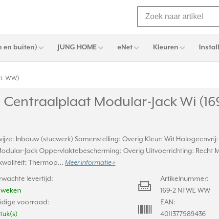
 en buiten)
JUNG HOME
eNet
Kleuren
Instal
FWE WW)
 Centraalplaat Modular-Jack Wi (1
ze: Inbouw (stucwerk) Samenstelling: Overig Kleur: Wit Halogeenvrij:
Modular-Jack Oppervlaktebescherming: Overig Uitvoerrichting: Recht M
kwaliteit: Thermop...
Meer informatie »
rwachte levertijd:
Artikelnummer:
2 weken
169-2 NFWE WW
idige voorraad:
EAN:
stuk(s)
4011377989436