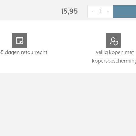
15,95
-
+
65 dagen retourrecht
veilig kopen met
kopersbeschermin