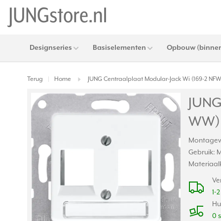
Designseries
Basiselementen
Opbouw (binnen
Terug
Home
JUNG Centraalplaat Modular-Jack Wi (169-2 N
|
JUNG
WW)
Montagewij
Gebruik: 
Materiaal
Ve
1-
Hu
0 