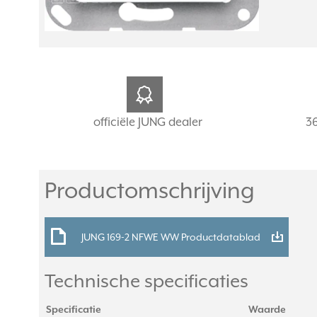
officiële JUNG dealer
3
Productomschrijving
JUNG 169-2 NFWE WW Productdatablad
Technische specificaties
Specificatie
Waarde