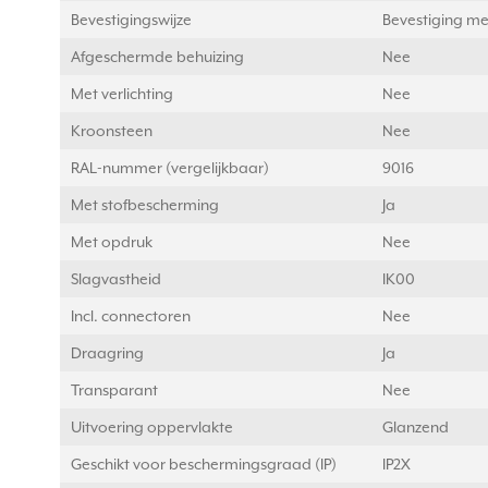
Bevestigingswijze
Bevestiging me
Afgeschermde behuizing
Nee
Met verlichting
Nee
Kroonsteen
Nee
RAL-nummer (vergelijkbaar)
9016
Met stofbescherming
Ja
Met opdruk
Nee
Slagvastheid
IK00
Incl. connectoren
Nee
Draagring
Ja
Transparant
Nee
Uitvoering oppervlakte
Glanzend
Geschikt voor beschermingsgraad (IP)
IP2X