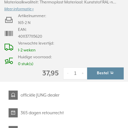
Materiaalkwaliteit: Thermoplast Materiaal: Kunststof RAL-n...
Meer informatie »
Artikelnummer:
165-2 N
EAN:
4011377115620
Verwachte levertijd:
1-2 weken
Huidige voorraad:
0 stuk(s)
37,95
Bestel
-
+
officiële JUNG dealer
365 dagen retourrecht