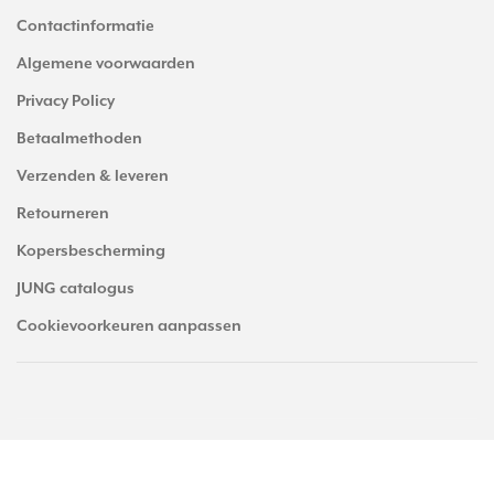
Contactinformatie
Algemene voorwaarden
Privacy Policy
Betaalmethoden
Verzenden & leveren
Retourneren
Kopersbescherming
JUNG catalogus
Cookievoorkeuren aanpassen
© Copyright 2026 JUNGstore.nl - alle prijzen zijn inclusief BTW. -
JUNGstore.nl
scoort
4.53
/
5
met
1991
reviews op
Trusted Shops