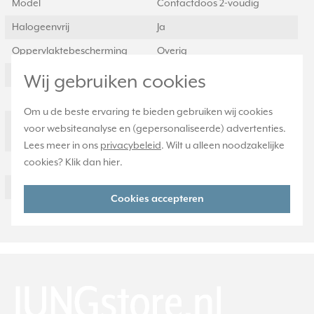
Model
Contactdoos 2-voudig
Halogeenvrij
Ja
Oppervlaktebescherming
Overig
Materiaalkwaliteit
Thermoplast
Wij gebruiken cookies
Materiaal
Kunststof
Om u de beste ervaring te bieden gebruiken wij cookies
RAL-nummer
1013
voor websiteanalyse en (gepersonaliseerde) advertenties.
(vergelijkbaar)
Lees meer in ons
privacybeleid
. Wilt u alleen noodzakelijke
cookies? Klik dan
hier
.
Transparant
Nee
Uitvoering oppervlakte
Glanzend
Cookies accepteren
165-2N