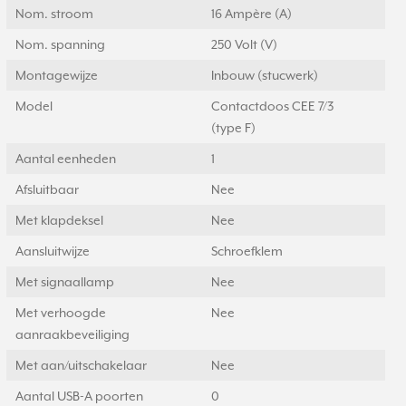
Nom. stroom
16 Ampère (A)
Nom. spanning
250 Volt (V)
Montagewijze
Inbouw (stucwerk)
Model
Contactdoos CEE 7/3
(type F)
Aantal eenheden
1
Afsluitbaar
Nee
Met klapdeksel
Nee
Aansluitwijze
Schroefklem
Met signaallamp
Nee
Met verhoogde
Nee
aanraakbeveiliging
Met aan/uitschakelaar
Nee
Aantal USB-A poorten
0