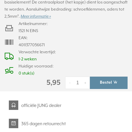
basiselement! De centraalplaat (het kapje) dient los aangeschaft
te worden. Aansluitwijze bedrading: schroefklemmen, aders tot
2,5mm².
Meer informatie »
Artikelnummer:
1521 N EINS
EAN:
4011377056671
Verwachte levertijd:
1-2 weken
Huidige voorraad:
0 stuk(s)
5,95
Bestel
-
+
officiële JUNG dealer
365 dagen retourrecht