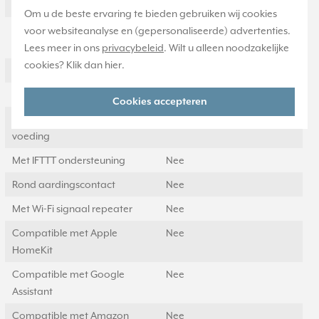
beschermingsgraad (IP)
Om u de beste ervaring te bieden gebruiken wij cookies
Aantal contactdozen
0
voor websiteanalyse en (gepersonaliseerde) advertenties.
schakelbaar
Lees meer in ons
privacybeleid
. Wilt u alleen noodzakelijke
cookies? Klik dan
hier
.
Met functieverlichting
Nee
Met oriëntatieverlichting
Nee
Cookies accepteren
Met ingebouwde USB
Nee
voeding
Met IFTTT ondersteuning
Nee
Rond aardingscontact
Nee
Met Wi-Fi signaal repeater
Nee
Compatible met Apple
Nee
HomeKit
Compatible met Google
Nee
Assistant
Compatible met Amazon
Nee