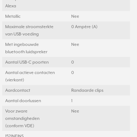
Alexa
Metallic
Nee
Maximale stroomsterkte
0 Ampère (A)
van USB-voeding
Met ingebouwde
Nee
bluetooth luidspreker
Aantal USB-C poorten
0
Aantal actieve contacten
0
(vierkant)
Aardcontact
Randaarde clips
Aantal doorlussen
1
Voor zware
Nee
omstandigheden
(conform VDE)
1521NEINS