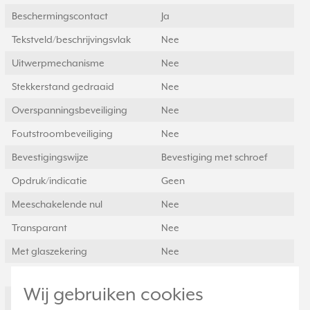
Beschermingscontact
Ja
Tekstveld/beschrijvingsvlak
Nee
Uitwerpmechanisme
Nee
Stekkerstand gedraaid
Nee
Overspanningsbeveiliging
Nee
Foutstroombeveiliging
Nee
Bevestigingswijze
Bevestiging met schroef
Opdruk/indicatie
Geen
Meeschakelende nul
Nee
Transparant
Nee
Met glaszekering
Nee
Met doorlusvoorziening
Nee
Wij gebruiken cookies
Geschikt voor
IP2X