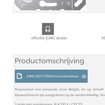
officiële JUNG dealer
3
Productomschrijving
JUNG 1520 F EINS Productdatablad
Stopcontact met penaarde (voor België), let op, betreft
klauwschroeven zijn aangesloten op de aardverbinding. Vo
2-polig met aardingspen, 16 A 250 V ~ CEE 7/5