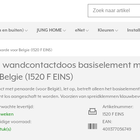
 en buiten)
JUNG HOME
eNet
Kleuren
Instal
de voor Belgie (1520 F EINS)
 wandcontactdoos basiselement m
Belgie (1520 F EINS)
t met penaarde (voor België), let op, betreft alleen het basiselement
ent los aangeschaft te worden. Voorzien van spreidklemmen/klauwbev
rwachte levertijd:
Artikelnummer:
2 weken
1520 F EINS
idige voorraad:
EAN:
stuk(s)
4011377056749