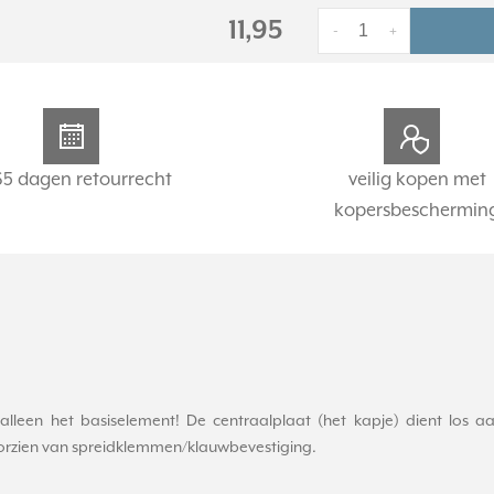
11,95
-
+
65 dagen retourrecht
veilig kopen met
kopersbeschermin
 alleen het basiselement! De centraalplaat (het kapje) dient los 
orzien van spreidklemmen/klauwbevestiging.