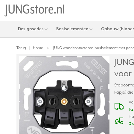
Designseries
Basiselementen
Opbouw (binnen
Terug
Home
JUNG wandcontactdoos basiselement met penaar
|
JUNG
voor 
Stopcontac
kapje) di
Ve
1-
Hu
0 