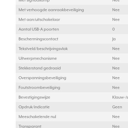
Met signaallamp
Nee
Met verhoogde aanraakbeveiliging
Nee
Met aan/uitschakelaar
Nee
Aantal USB-A poorten
0
Beschermingscontact
Ja
Tekstveld/beschrijvingsvlak
Nee
Uitwerpmechanisme
Nee
Stekkerstand gedraaid
Nee
Overspanningsbeveiliging
Nee
Foutstroombeveiliging
Nee
Bevestigingswijze
Klauw-/s
Opdruk/indicatie
Geen
Meeschakelende nul
Nee
Transparant
Nee