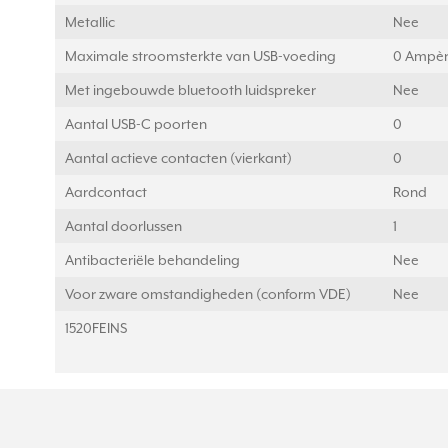
Metallic
Nee
Maximale stroomsterkte van USB-voeding
0 Ampèr
Met ingebouwde bluetooth luidspreker
Nee
Aantal USB-C poorten
0
Aantal actieve contacten (vierkant)
0
Aardcontact
Rond
Aantal doorlussen
1
Antibacteriële behandeling
Nee
Voor zware omstandigheden (conform VDE)
Nee
1520FEINS