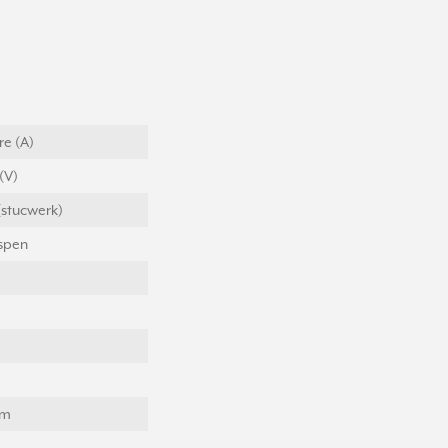
e (A)
(V)
(stucwerk)
spen
em