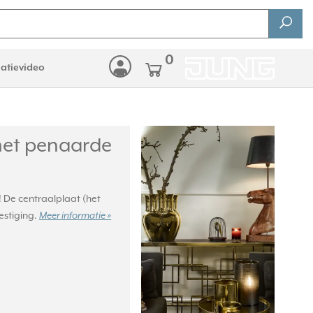
0
latievideo
et penaarde
! De centraalplaat (het
estiging.
Meer informatie »