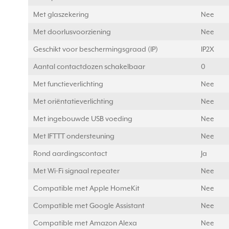
Met glaszekering
Nee
Met doorlusvoorziening
Nee
Geschikt voor beschermingsgraad (IP)
IP2X
Aantal contactdozen schakelbaar
0
Met functieverlichting
Nee
Met oriëntatieverlichting
Nee
Met ingebouwde USB voeding
Nee
Met IFTTT ondersteuning
Nee
Rond aardingscontact
Ja
Met Wi-Fi signaal repeater
Nee
Compatible met Apple HomeKit
Nee
Compatible met Google Assistant
Nee
Compatible met Amazon Alexa
Nee