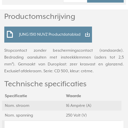
Productomschrijving
JUNG 1510 NUVZ Productdatablad
Stopcontact zonder beschermingscontact (randaarde).
Bedrading aansluiten met insteekklemmen (aders tot 2,5
mm²). Gemaakt van Duroplast: zeer krasvast en glanzend.
Exclusief afdekraam. Serie: CD 500, kleur: crème.
Technische specificaties
Specificatie
Waarde
Nom. stroom
16 Ampère (A)
Nom. spanning
250 Volt (V)
Montagewijze
Inbouw (stucwerk)