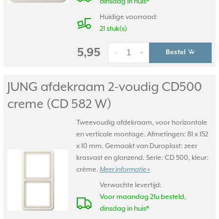
dinsdag in huis*
Huidige voorraad:
21 stuk(s)
5,95
Bestel
-
+
JUNG afdekraam 2-voudig CD500
creme (CD 582 W)
Tweevoudig afdekraam, voor horizontale
en verticale montage. Afmetingen: 81 x 152
x 10 mm. Gemaakt van Duroplast: zeer
krasvast en glanzend. Serie: CD 500, kleur:
crème.
Meer informatie »
Verwachte levertijd:
Voor maandag 21u besteld,
dinsdag in huis*