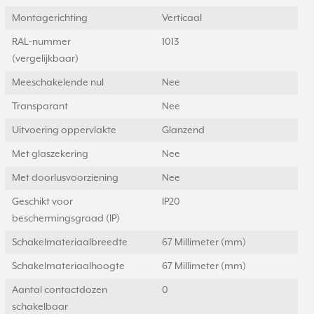
Montagerichting
Verticaal
RAL-nummer
1013
(vergelijkbaar)
Meeschakelende nul
Nee
Transparant
Nee
Uitvoering oppervlakte
Glanzend
Met glaszekering
Nee
Met doorlusvoorziening
Nee
Geschikt voor
IP20
beschermingsgraad (IP)
Schakelmateriaalbreedte
67 Millimeter (mm)
Schakelmateriaalhoogte
67 Millimeter (mm)
Aantal contactdozen
0
schakelbaar