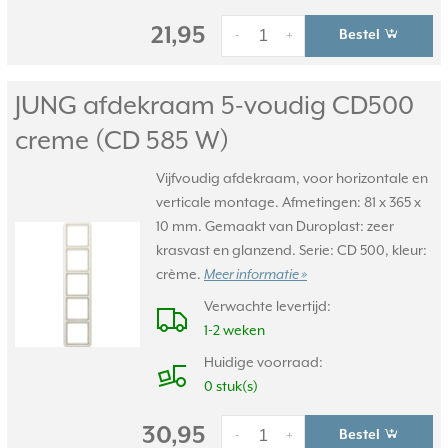
21,95
Bestel
-
+
JUNG afdekraam 5-voudig CD500
creme (CD 585 W)
Vijfvoudig afdekraam, voor horizontale en
verticale montage. Afmetingen: 81 x 365 x
10 mm. Gemaakt van Duroplast: zeer
krasvast en glanzend. Serie: CD 500, kleur:
crème.
Meer informatie »
Verwachte levertijd:
1-2 weken
Huidige voorraad:
0 stuk(s)
30,95
Bestel
-
+