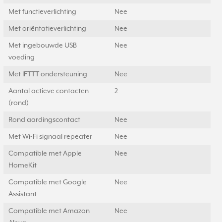
Met functieverlichting
Nee
Met oriëntatieverlichting
Nee
Met ingebouwde USB
Nee
voeding
Met IFTTT ondersteuning
Nee
Aantal actieve contacten
2
(rond)
Rond aardingscontact
Nee
Met Wi-Fi signaal repeater
Nee
Compatible met Apple
Nee
HomeKit
Compatible met Google
Nee
Assistant
Compatible met Amazon
Nee