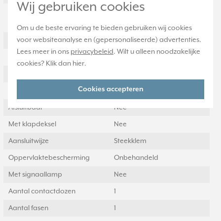
Wij gebruiken cookies
Samenstelling
Basiselement met volle
afdekplaat
Om u de beste ervaring te bieden gebruiken wij cookies
voor websiteanalyse en (gepersonaliseerde) advertenties.
Kleur
Wit
Lees meer in ons
privacybeleid
. Wilt u alleen noodzakelijke
Model
Overig
cookies? Klik dan
hier
.
Halogeenvrij
Ja
Cookies accepteren
Aantal eenheden
1
Afsluitbaar
Nee
Met klapdeksel
Nee
Aansluitwijze
Steekklem
Oppervlaktebescherming
Onbehandeld
Met signaallamp
Nee
Aantal contactdozen
1
Aantal fasen
1