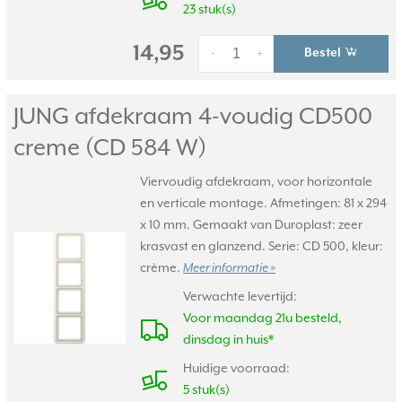
23 stuk(s)
14,95
Bestel
-
+
JUNG afdekraam 4-voudig CD500
creme (CD 584 W)
Viervoudig afdekraam, voor horizontale
en verticale montage. Afmetingen: 81 x 294
x 10 mm. Gemaakt van Duroplast: zeer
krasvast en glanzend. Serie: CD 500, kleur:
crème.
Meer informatie »
Verwachte levertijd:
Voor maandag 21u besteld,
dinsdag in huis*
Huidige voorraad:
5 stuk(s)