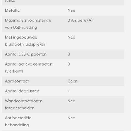
Alexa
Metallic
Nee
Maximale stroomsterkte
0 Ampère (A)
van USB-voeding
Met ingebouwde
Nee
bluetooth luidspreker
Aantal USB-C poorten
0
Aantal actieve contacten
0
(vierkant)
Aardcontact
Geen
Aantal doorlussen
1
Wandcontactdozen
Nee
fasegescheiden
Antibacteriële
Nee
behandeling