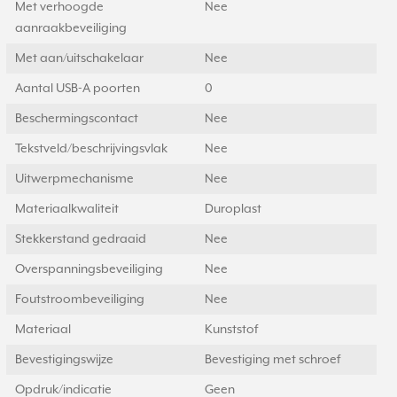
Met verhoogde
Nee
aanraakbeveiliging
Met aan/uitschakelaar
Nee
Aantal USB-A poorten
0
Beschermingscontact
Nee
Tekstveld/beschrijvingsvlak
Nee
Uitwerpmechanisme
Nee
Materiaalkwaliteit
Duroplast
Stekkerstand gedraaid
Nee
Overspanningsbeveiliging
Nee
Foutstroombeveiliging
Nee
Materiaal
Kunststof
Bevestigingswijze
Bevestiging met schroef
Opdruk/indicatie
Geen