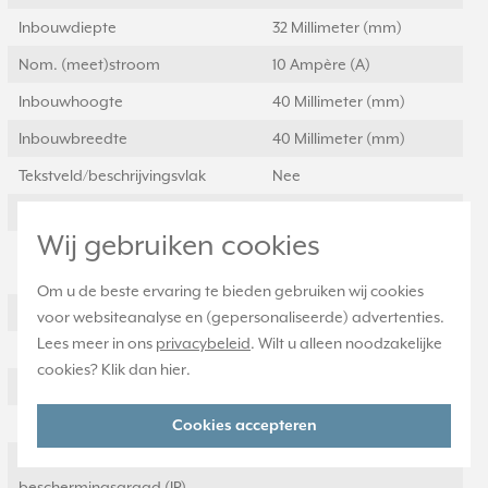
Inbouwdiepte
32 Millimeter (mm)
Nom. (meet)stroom
10 Ampère (A)
Inbouwhoogte
40 Millimeter (mm)
Inbouwbreedte
40 Millimeter (mm)
Tekstveld/beschrijvingsvlak
Nee
Aantal polen
2
Wij gebruiken cookies
Bevestigingswijze
Bevestiging met
schroef
Om u de beste ervaring te bieden gebruiken wij cookies
Voor rolluiken
Ja
voor websiteanalyse en (gepersonaliseerde) advertenties.
Lees meer in ons
privacybeleid
. Wilt u alleen noodzakelijke
Voor zonweringen
Ja
cookies? Klik dan
hier
.
Mechanisch bedienbaar
Ja
Elektronisch bedienbaar
Nee
Cookies accepteren
Geschikt voor
IP20
beschermingsgraad (IP)