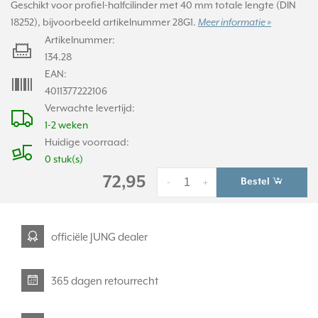
Geschikt voor profiel-halfcilinder met 40 mm totale lengte (DIN
18252), bijvoorbeeld artikelnummer 28G1.
Meer informatie »
Artikelnummer:
134.28
EAN:
4011377222106
Verwachte levertijd:
1-2 weken
Huidige voorraad:
0 stuk(s)
72,95
Bestel
-
+
officiële JUNG dealer
365 dagen retourrecht