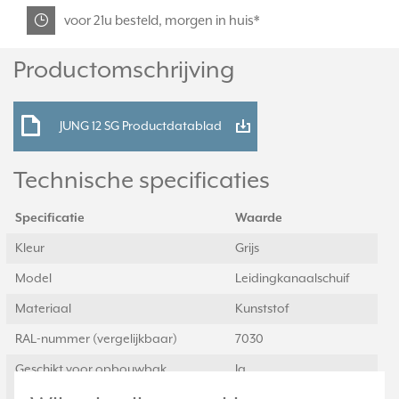
voor 21u besteld, morgen in huis*
Productomschrijving
JUNG 12 SG Productdatablad
Technische specificaties
Specificatie
Waarde
Kleur
Grijs
Model
Leidingkanaalschuif
Materiaal
Kunststof
RAL-nummer (vergelijkbaar)
7030
Geschikt voor opbouwbak
Ja
inbouwschakelmateriaal