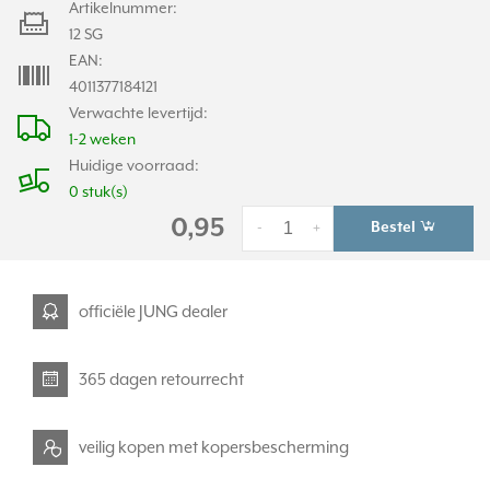
Artikelnummer:
12 SG
EAN:
4011377184121
Verwachte levertijd:
1-2 weken
Huidige voorraad:
0 stuk(s)
0,95
Bestel
-
+
officiële JUNG dealer
365 dagen retourrecht
veilig kopen met kopersbescherming