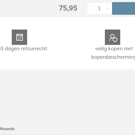
75,95
-
+
65 dagen retourrecht
veilig kopen met
kopersbeschermin
Waarde