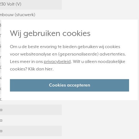
230 Volt (V)
Inbouw (stucwerk)
Basiselement
Wij gebruiken cookies
Triac
50 - 60 Hertz
Om u de beste ervaring te bieden gebruiken wij cookies
voor websiteanalyse en (gepersonaliseerde) advertenties.
Inductieve belasting
Lees meer in ons
privacybeleid
. Wilt u alleen noodzakelijke
Klauw-/schroefbevestiging
cookies? Klik dan
hier
.
Nee
Cookies accepteren
Ja
Ja
Ja
Ja
Ja