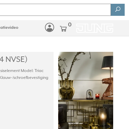
0
latievideo
44 NVSE)
siselement Model: Triac
: Klauw-/schroefbevestiging