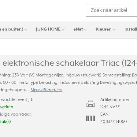
 en buiten)
JUNG HOME
eNet
Kleuren
Instal
elektronische schakelaar Triac (12
ning: 230 Volt (V) Montagewijze: Inbouw (stucwerk) Samenstelling: Ba
: 50 - 60 Hertz Type belasting: Inductieve belasting Bevestigingswijze
degeheugen:...
Meer informatie »
rwachte levertijd:
Artikelnummer:
2 weken
1244 NVSE
idige voorraad:
EAN:
stuk(s)
4011377114050