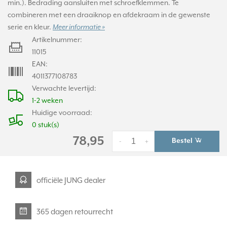
min.). Bedrading aansluiten met schroefklemmen. Te
combineren met een draaiknop en afdekraam in de gewenste
serie en kleur.
Meer informatie »
Artikelnummer:
11015
EAN:
4011377108783
Verwachte levertijd:
1-2 weken
Huidige voorraad:
0 stuk(s)
78,95
Bestel
-
+
officiële JUNG dealer
365 dagen retourrecht