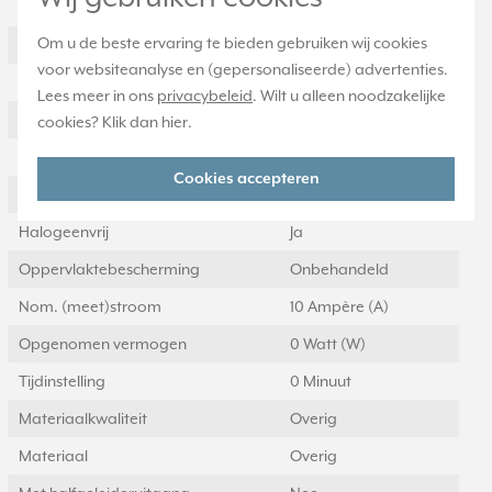
Specificatie
Waarde
Om u de beste ervaring te bieden gebruiken wij cookies
Nom. spanning
250 Volt (V)
voor websiteanalyse en (gepersonaliseerde) advertenties.
Montagewijze
Inbouw (stucwerk)
Lees meer in ons
privacybeleid
. Wilt u alleen noodzakelijke
Samenstelling
Basiselement
cookies? Klik dan
hier
.
Kleur
Antraciet
Cookies accepteren
Model
Mechanisch
Halogeenvrij
Ja
Oppervlaktebescherming
Onbehandeld
Nom. (meet)stroom
10 Ampère (A)
Opgenomen vermogen
0 Watt (W)
Tijdinstelling
0 Minuut
Materiaalkwaliteit
Overig
Materiaal
Overig