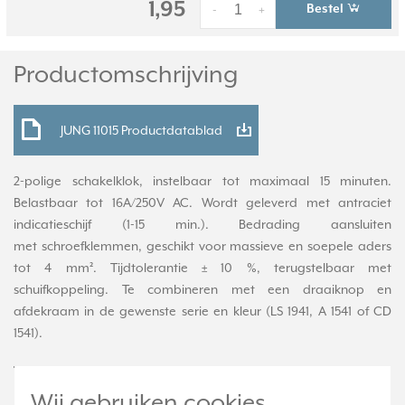
1,95
Bestel
-
+
Productomschrijving
JUNG 11015 Productdatablad
2-polige schakelklok, instelbaar tot maximaal 15 minuten.
Belastbaar tot 16A/250V AC. Wordt geleverd met antraciet
indicatieschijf (1-15 min.). Bedrading aansluiten
met schroefklemmen, geschikt voor massieve en soepele aders
tot 4 mm². Tijdtolerantie ± 10 %, terugstelbaar met
schuifkoppeling. Te combineren met een draaiknop en
afdekraam in de gewenste serie en kleur (LS 1941, A 1541 of CD
1541).
Technische specificaties
Wij gebruiken cookies