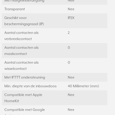
Met halfgeleideruitgang
Nee
Transparant
Nee
Geschikt voor
IP2X
beschermingsgraad (IP)
Aantal contacten als
2
verbreekcontact
Aantal contacten als
0
maakcontact
Aantal contacten als
0
wisselcontact
Met IFTTT ondersteuning
Nee
Min. diepte van de inbouwdoos
40 Millimeter (mm)
Compatible met Apple
Nee
HomeKit
Compatible met Google
Nee