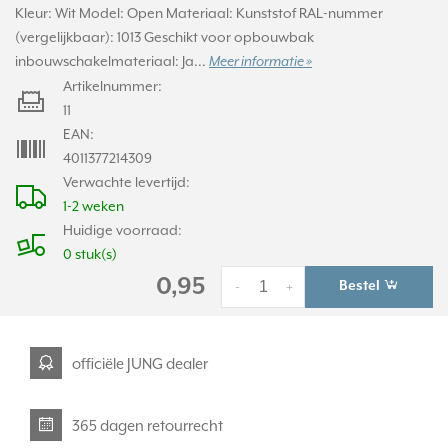
Kleur: Wit Model: Open Materiaal: Kunststof RAL-nummer
(vergelijkbaar): 1013 Geschikt voor opbouwbak
inbouwschakelmateriaal: Ja...
Meer informatie »
Artikelnummer:
11
EAN:
4011377214309
Verwachte levertijd:
1-2 weken
Huidige voorraad:
0 stuk(s)
0,95
Bestel
-
+
officiële JUNG dealer
365 dagen retourrecht