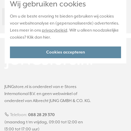
Wij gebruiken cookies
RAL-nummer (vergelijkbaar)
1013
Geschikt voor opbouwbak
Ja
Om u de beste ervaring te bieden gebruiken wij cookies
inbouwschakelmateriaal
voor websiteanalyse en (gepersonaliseerde) advertenties.
Lees meer in ons
privacybeleid
. Wilt u alleen noodzakelijke
cookies? Klik dan
hier
.
Cookies accepteren
JUNGstore.nl is onderdeel van e-Stores
International B.V. en geen webwinkel of
onderdeel van Albrecht JUNG GMBH & CO. KG.
Telefoon:
088 28 29 370
(maandag t/m vrijdag, 09:00 tot 12:00 en
13:00 tot 17:00 uur)