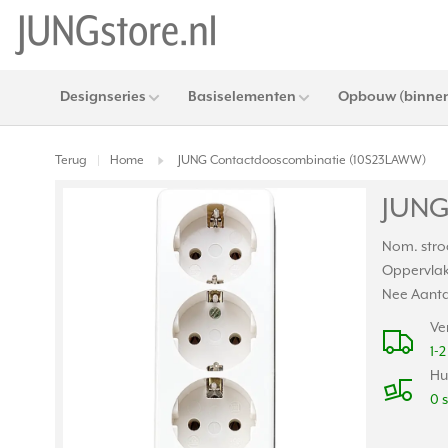
Designseries
Basiselementen
Opbouw (binnen
Terug
Home
JUNG Contactdooscombinatie (10S23LAWW)
|
JUNG
Nom. stro
Oppervlak
Nee Aanta
Ve
1-
Hu
0 