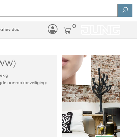
0
latievideo
AWW)
oekig
de aanraakbeveiliging: