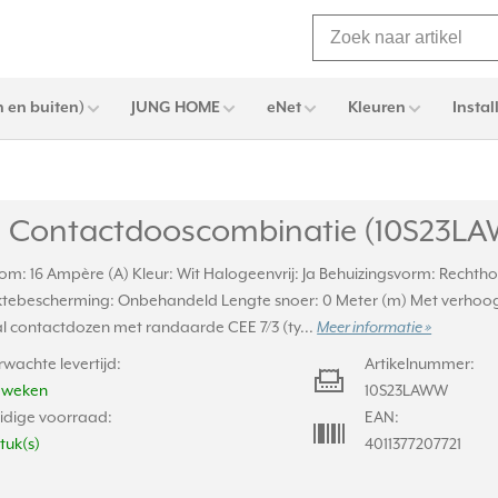
 en buiten)
JUNG HOME
eNet
Kleuren
Instal
 Contactdooscombinatie (10S23L
om: 16 Ampère (A) Kleur: Wit Halogeenvrij: Ja Behuizingsvorm: Rechth
tebescherming: Onbehandeld Lengte snoer: 0 Meter (m) Met verhoog
l contactdozen met randaarde CEE 7/3 (ty...
Meer informatie »
rwachte levertijd:
Artikelnummer:
2 weken
10S23LAWW
idige voorraad:
EAN:
stuk(s)
4011377207721