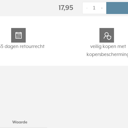
17,95
-
+
65 dagen retourrecht
veilig kopen met
kopersbeschermin
Waarde