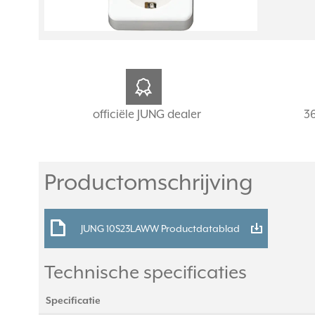
officiële JUNG dealer
3
Productomschrijving
JUNG 10S23LAWW Productdatablad
Technische specificaties
Specificatie