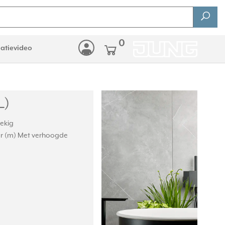
0
latievideo
L)
oekig
er (m) Met verhoogde