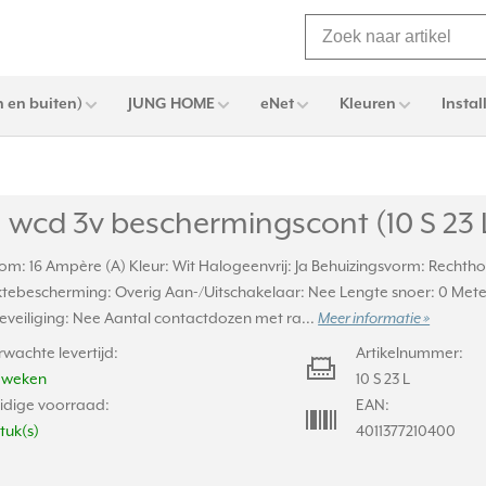
 en buiten)
JUNG HOME
eNet
Kleuren
Instal
 wcd 3v beschermingscont (10 S 23 
om: 16 Ampère (A) Kleur: Wit Halogeenvrij: Ja Behuizingsvorm: Rechth
tebescherming: Overig Aan-/Uitschakelaar: Nee Lengte snoer: 0 Met
veiliging: Nee Aantal contactdozen met ra...
Meer informatie »
rwachte levertijd:
Artikelnummer:
2 weken
10 S 23 L
idige voorraad:
EAN:
stuk(s)
4011377210400