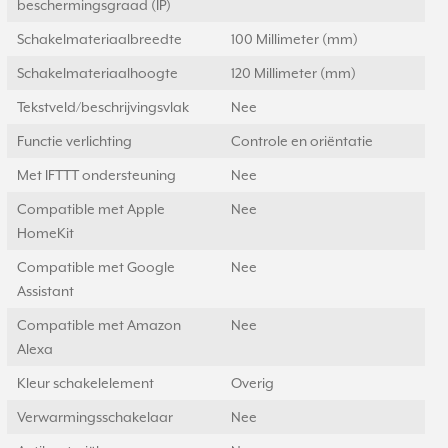
beschermingsgraad (IP)
Schakelmateriaalbreedte
100 Millimeter (mm)
Schakelmateriaalhoogte
120 Millimeter (mm)
Tekstveld/beschrijvingsvlak
Nee
Functie verlichting
Controle en oriëntatie
Met IFTTT ondersteuning
Nee
Compatible met Apple
Nee
HomeKit
Compatible met Google
Nee
Assistant
Compatible met Amazon
Nee
Alexa
Kleur schakelelement
Overig
Verwarmingsschakelaar
Nee