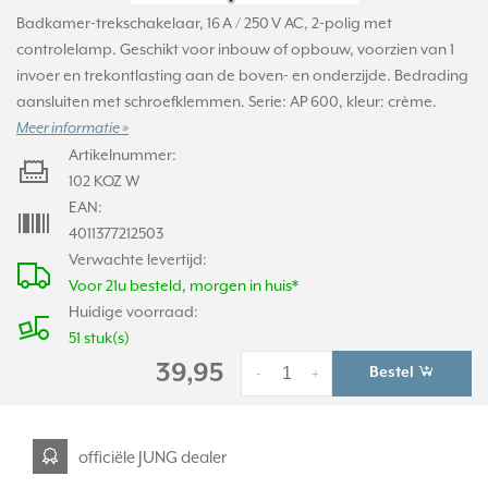
Badkamer-trekschakelaar, 16 A / 250 V AC, 2-polig met
controlelamp. Geschikt voor inbouw of opbouw, voorzien van 1
invoer en trekontlasting aan de boven- en onderzijde. Bedrading
aansluiten met schroefklemmen. Serie: AP 600, kleur: crème.
Meer informatie »
Artikelnummer:
102 KOZ W
EAN:
4011377212503
Verwachte levertijd:
Voor 21u besteld, morgen in huis*
Huidige voorraad:
51 stuk(s)
39,95
Bestel
-
+
officiële JUNG dealer