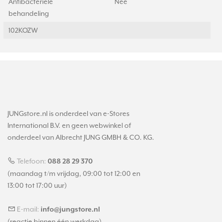
Antibacteriële
Nee
behandeling
102KOZW
JUNGstore.nl is onderdeel van e-Stores
International B.V. en geen webwinkel of
onderdeel van Albrecht JUNG GMBH & CO. KG.
Telefoon:
088 28 29 370
(maandag t/m vrijdag, 09:00 tot 12:00 en
13:00 tot 17:00 uur)
E-mail:
info@jungstore.nl
(reactie binnen één werkdag)