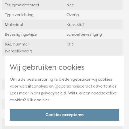
Terugmeldcontact
Nee
Type verlichting
Overig
Materiaal
Kunststof
Bevestigingswijze
Schroefbevestiging
RAL-nummer
1013
(vergelijkbaar)
Schakelstroom voor
16 Schakelstroom voor
Wij gebruiken cookies
fluorescentielampen
fluorescentielampen
(AX)
Om u de beste ervaring te bieden gebruiken wij cookies
Drukvlakschakelaar
Nee
voor websiteanalyse en (gepersonaliseerde) advertenties.
Lees meer in ons
privacybeleid
. Wilt u alleen noodzakelijke
Slagvastheid
IK00
cookies? Klik dan
hier
.
Wasmachineschakelaar
Ja
Uitvoering oppervlakte
Glanzend
Cookies accepteren
Geschikt voor
IP20